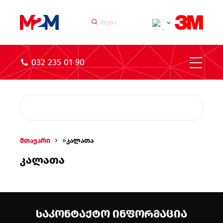
032 235 01 90
მთავარი
»
კალათა
კალათა
ᲡᲐᲙᲝᲜᲢᲐᲥᲢᲝ ᲘᲜᲤᲝᲠᲛᲐᲪᲘᲐ