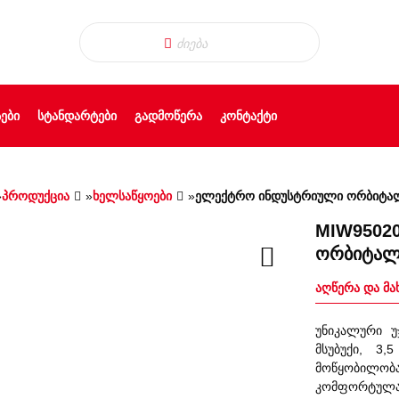
ᲔᲑᲘ
ᲡᲢᲐᲜᲓᲐᲠᲢᲔᲑᲘ
ᲒᲐᲓᲛᲝᲬᲔᲠᲐ
ᲙᲝᲜᲢᲐᲥᲢᲘ
»
პროდუქცია
»
ხელსაწყოები
»
ელექტრო ინდუსტრიული ორბიტალუ
MIW9502
ორბიტალუ
აღწერა და მა
უნიკალური უ
მსუბუქი, 3,
მოწყობილობ
კომფორტულა