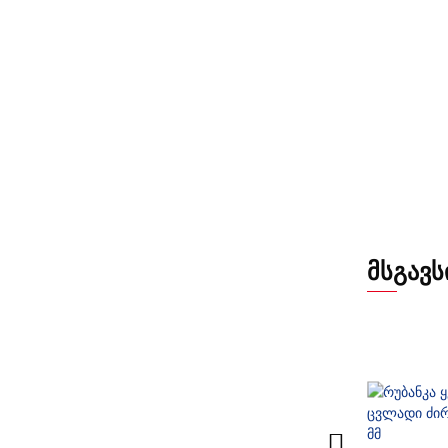
ᲛᲡᲒᲐᲕᲡ