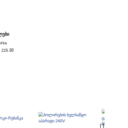
ლები
irka
 225 მმ