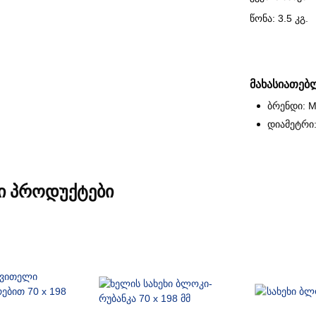
წონა: 3.5 კგ.
მახასიათებ
ბრენდი: M
დიამეტრი:
Ი ᲞᲠᲝᲓᲣᲥᲢᲔᲑᲘ