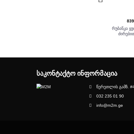
91155111
64392
839
ბლოკი-რუბანკა
პოლირების ხელსაწყო
რუბანკა ყ
აპარატი 240V
ძირებით
ᲡᲐᲙᲝᲜᲢᲐᲥᲢᲝ ᲘᲜᲤᲝᲠᲛᲐᲪᲘᲐ
წერეთლის გამზ. #
032 235 01 90
info@m2m.ge