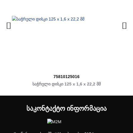
75810125016
საჭრელი დისკი 125 x 1,6 x 22,2 მმ
ᲡᲐᲙᲝᲜᲢᲐᲥᲢᲝ ᲘᲜᲤᲝᲠᲛᲐᲪᲘᲐ