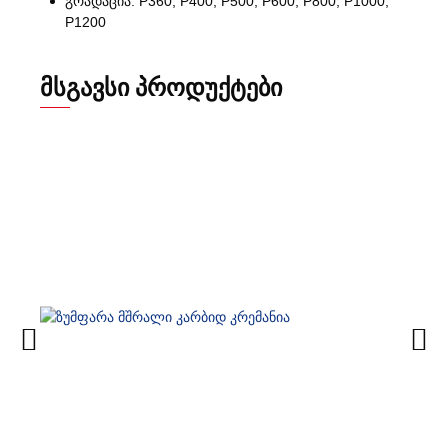
გრადაცია: P360, P400, P500, P600, P800, P1000,
P1200
ᲛᲡᲒᲐᲕᲡᲘ ᲞᲠᲝᲓᲣᲥᲢᲔᲑᲘ