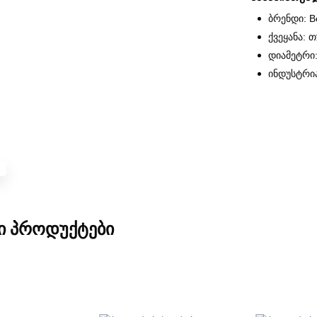
ბრენდი: B
ქვეყანა: 
დიამეტრი:
ინდუსტრი
Ი ᲞᲠᲝᲓᲣᲥᲢᲔᲑᲘ