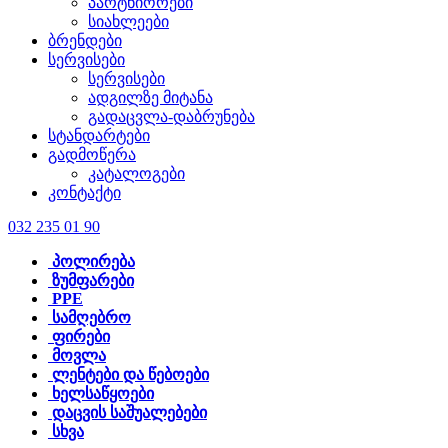
პარტნიორები
სიახლეები
ბრენდები
სერვისები
სერვისები
ადგილზე მიტანა
გადაცვლა-დაბრუნება
სტანდარტები
გადმოწერა
კატალოგები
კონტაქტი
032 235 01 90
პოლირება
ზუმფარები
PPE
სამღებრო
ფირები
მოვლა
ლენტები და წებოები
ხელსაწყოები
დაცვის საშუალებები
სხვა