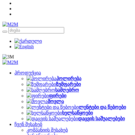
პროდუქცია
პოლირება
ზუმფარები
სამღებრო
ფირები
მოვლა
ლენტები და წებოები
ხელსაწყოები
დაცვის საშუალებები
ჩვენ შესახებ
კომპანიის შესახებ