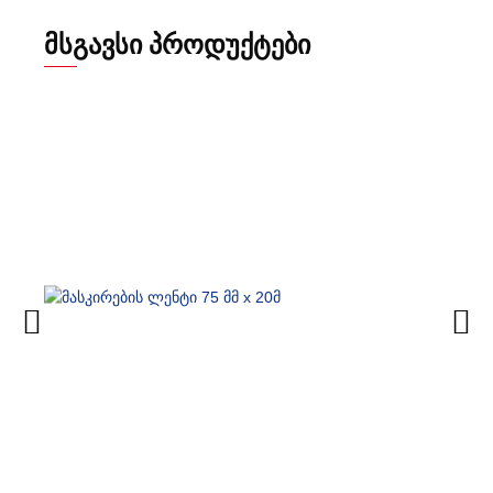
ᲛᲡᲒᲐᲕᲡᲘ ᲞᲠᲝᲓᲣᲥᲢᲔᲑᲘ