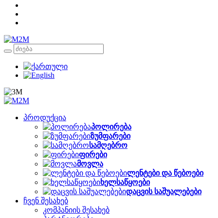
პროდუქცია
პოლირება
ზუმფარები
სამღებრო
ფირები
მოვლა
ლენტები და წებოები
ხელსაწყოები
დაცვის საშუალებები
ჩვენ შესახებ
კომპანიის შესახებ