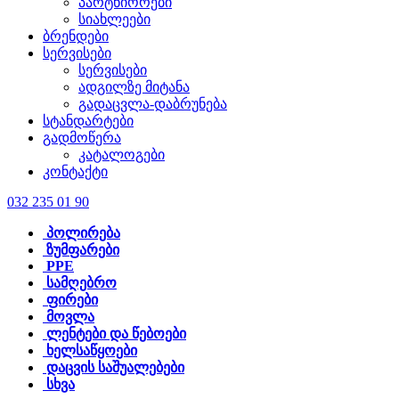
პარტნიორები
სიახლეები
ბრენდები
სერვისები
სერვისები
ადგილზე მიტანა
გადაცვლა-დაბრუნება
სტანდარტები
გადმოწერა
კატალოგები
კონტაქტი
032 235 01 90
პოლირება
ზუმფარები
PPE
სამღებრო
ფირები
მოვლა
ლენტები და წებოები
ხელსაწყოები
დაცვის საშუალებები
სხვა