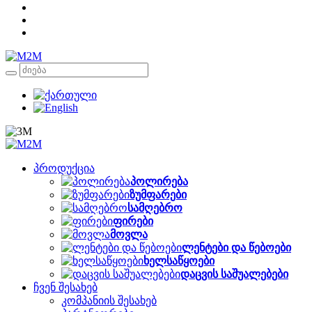
პროდუქცია
პოლირება
ზუმფარები
სამღებრო
ფირები
მოვლა
ლენტები და წებოები
ხელსაწყოები
დაცვის საშუალებები
ჩვენ შესახებ
კომპანიის შესახებ