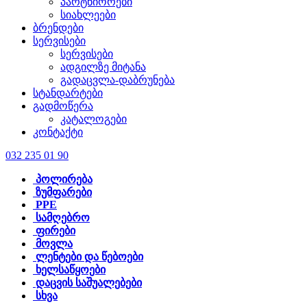
პარტნიორები
სიახლეები
ბრენდები
სერვისები
სერვისები
ადგილზე მიტანა
გადაცვლა-დაბრუნება
სტანდარტები
გადმოწერა
კატალოგები
კონტაქტი
032 235 01 90
პოლირება
ზუმფარები
PPE
სამღებრო
ფირები
მოვლა
ლენტები და წებოები
ხელსაწყოები
დაცვის საშუალებები
სხვა