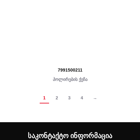
7991500211
პოლირების ქეჩა
1
2
3
4
→
ᲡᲐᲙᲝᲜᲢᲐᲥᲢᲝ ᲘᲜᲤᲝᲠᲛᲐᲪᲘᲐ