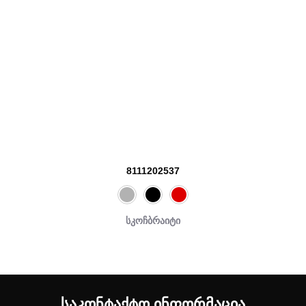
8111202537
სკოჩბრაიტი
ᲡᲐᲙᲝᲜᲢᲐᲥᲢᲝ ᲘᲜᲤᲝᲠᲛᲐᲪᲘᲐ