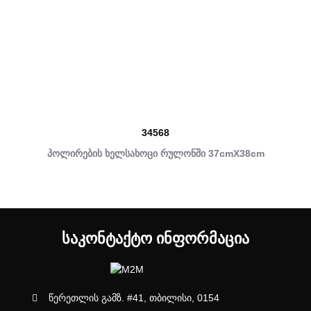
34568
პოლირების ხელსახოცი რულონში 37cmX38cm
ᲡᲐᲙᲝᲜᲢᲐᲥᲢᲝ ᲘᲜᲤᲝᲠᲛᲐᲪᲘᲐ
წერეთლის გამზ. #41, თბილისი, 0154