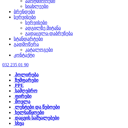
პარტნიორები
სიახლეები
ბრენდები
სერვისები
სერვისები
ადგილზე მიტანა
გადაცვლა-დაბრუნება
სტანდარტები
გადმოწერა
კატალოგები
კონტაქტი
032 235 01 90
პოლირება
ზუმფარები
PPE
სამღებრო
ფირები
მოვლა
ლენტები და წებოები
ხელსაწყოები
დაცვის საშუალებები
სხვა