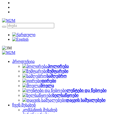
პროდუქცია
პოლირება
ზუმფარები
სამღებრო
ფირები
მოვლა
ლენტები და წებოები
ხელსაწყოები
დაცვის საშუალებები
ჩვენ შესახებ
კომპანიის შესახებ