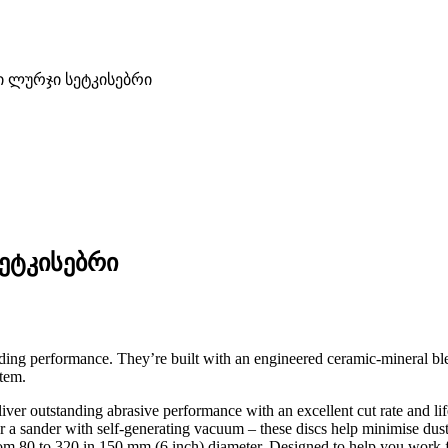
ი ლურჯი სეტკისებრი
სეტკისებრი
ng performance. They’re built with an engineered ceramic-mineral blend 
stem.
er outstanding abrasive performance with an excellent cut rate and life
 or a sander with self-generating vacuum – these discs help minimise
om 80 to 320 in 150 mm (6 inch) diameter. Designed to help you work fa