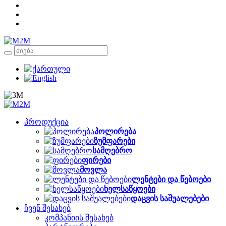
პროდუქცია
პოლირება
ზუმფარები
სამღებრო
ფირები
მოვლა
ლენტები და წებოები
ხელსაწყოები
დაცვის საშუალებები
ჩვენ შესახებ
კომპანიის შესახებ