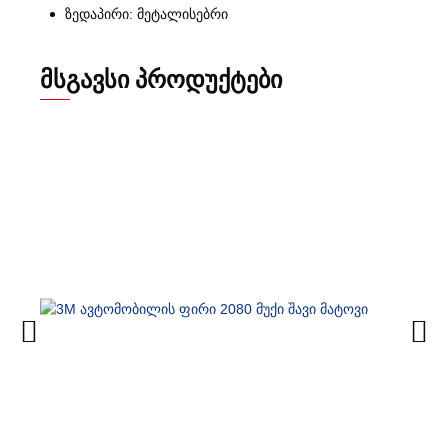
ზედაპირი: მეტალისებრი
ᲛᲡᲒᲐᲕᲡᲘ ᲞᲠᲝᲓᲣᲥᲢᲔᲑᲘ