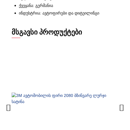
ქვეყანა: გერმანია
ინდუსტრია: ავტოფირები და დიტეილინგი
ᲛᲡᲒᲐᲕᲡᲘ ᲞᲠᲝᲓᲣᲥᲢᲔᲑᲘ