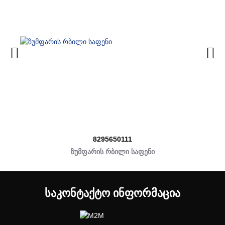
8295650111
ზუმფარის რბილი საფენი
ᲡᲐᲙᲝᲜᲢᲐᲥᲢᲝ ᲘᲜᲤᲝᲠᲛᲐᲪᲘᲐ