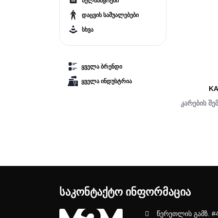
ხელსაწყოები
დაცვის საშუალებები
სხვა
ყველა ბრენდი
ყველა ინდუსტრია
K
კარების შე
ᲡᲐᲙᲝᲜᲢᲐᲥᲢᲝ ᲘᲜᲤᲝᲠᲛᲐᲪᲘᲐ
წერეთლის გამზ. #