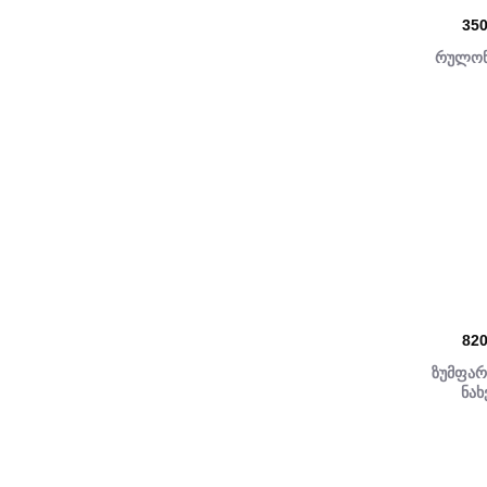
35
რულონ
82
ზუმფარ
ნა