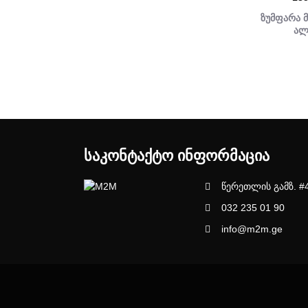
ზუმფარა 
ალ
ᲡᲐᲙᲝᲜᲢᲐᲥᲢᲝ ᲘᲜᲤᲝᲠᲛᲐᲪᲘᲐ
წერეთლის გამზ. #
032 235 01 90
info@m2m.ge