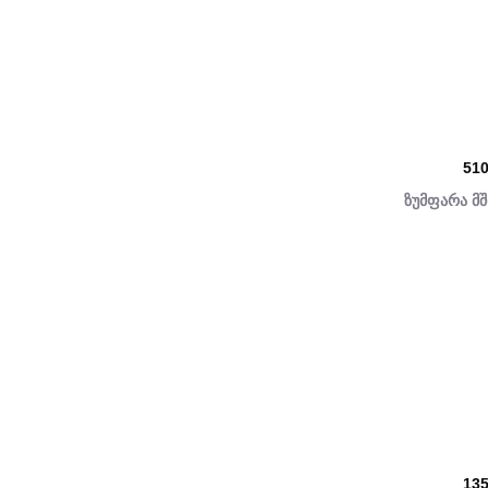
51
ზუმფარა მ
13