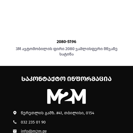
2080-S196
ი
3M ავტომობილის ფირი 2080 ვაშლისფერი მწვანე
სატინა
ᲡᲐᲙᲝᲜᲢᲐᲥᲢᲝ ᲘᲜᲤᲝᲠᲛᲐᲪᲘᲐ
წერეთლის გამზ. #41, თბილისი, 0154
032 235 01 90
info@m2m.ge